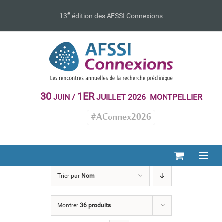
Passer
au
e
13
édition des AFSSI Connexions
contenu
30
1ER
JUIN /
JUILLET 2026 MONTPELLIER
#AConnex2026
Trier par
Nom
Montrer
36 produits