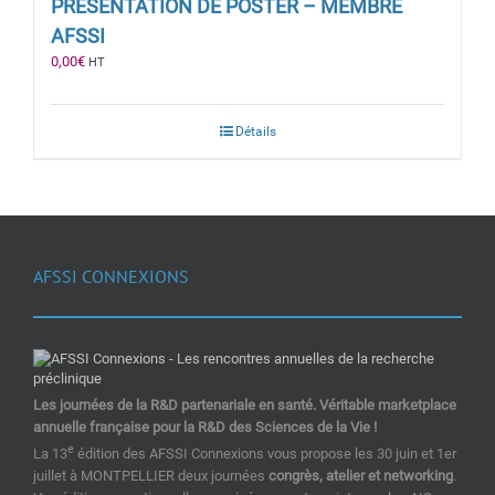
PRÉSENTATION DE POSTER – MEMBRE
AFSSI
0,00
€
HT
Détails
AFSSI CONNEXIONS
Les journées de la R&D partenariale en santé. Véritable marketplace
annuelle française pour la R&D des Sciences de la Vie !
e
La 13
édition des AFSSI Connexions vous propose les 30 juin et 1er
juillet à MONTPELLIER deux journées
congrès, atelier et networking
.