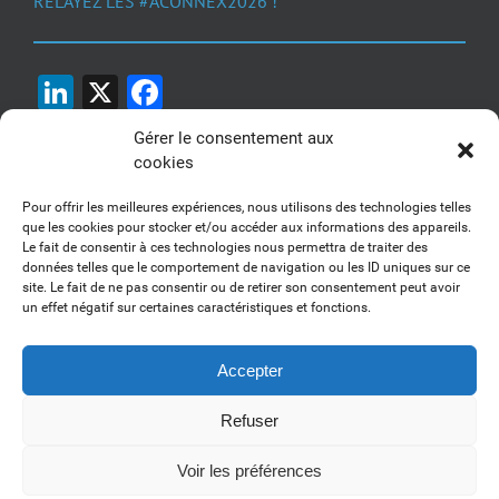
RELAYEZ LES #ACONNEX2026 !
LinkedIn
X
Facebook
Gérer le consentement aux
cookies
Pour offrir les meilleures expériences, nous utilisons des technologies telles
que les cookies pour stocker et/ou accéder aux informations des appareils.
Le fait de consentir à ces technologies nous permettra de traiter des
1, 2, 3... Buzzez !
données telles que le comportement de navigation ou les ID uniques sur ce
site. Le fait de ne pas consentir ou de retirer son consentement peut avoir
Découvrez nos kits communication
un effet négatif sur certaines caractéristiques et fonctions.
Accepter
Refuser
Copyright 2017-2025 AFSSI - Tous droits réservés |
Mentions légales
|
Utilisation des cookies
| Animé par
Essentiel MARKETING
Voir les préférences