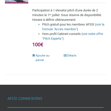
Participation à 1 elevator pitch d'une durée de 2
minutes le 1ᵉʳ juillet. Sous réserve de disponibilité.
Horaire à définir ultérieurement.
Pitch gratuit pour les membres AFSSI (
voir la
formule "Accès membre"
)
Hors profil Cabinet-conseils (
voir notre offre
"Pitch Experts"
)
100€
Ajouter au
Détails
panier
AFSSI CONNEXIONS