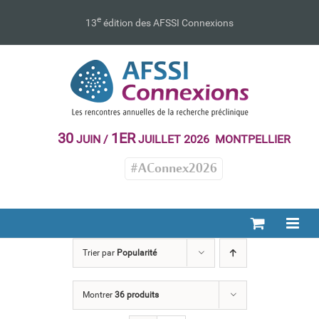
Passer
au
e
13
édition des AFSSI Connexions
contenu
30
1ER
JUIN /
JUILLET 2026 MONTPELLIER
#AConnex2026
Trier par
Popularité
Montrer
36 produits