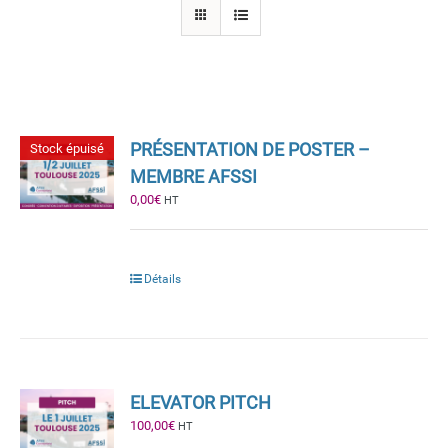
PRÉSENTATION DE POSTER –
Stock épuisé
MEMBRE AFSSI
0,00
€
HT
Détails
ELEVATOR PITCH
100,00
€
HT