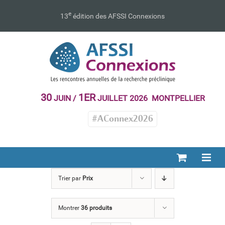
Passer
au
e
13
édition des AFSSI Connexions
contenu
30
1ER
JUIN /
JUILLET 2026 MONTPELLIER
#AConnex2026
Trier par
Prix
Montrer
36 produits