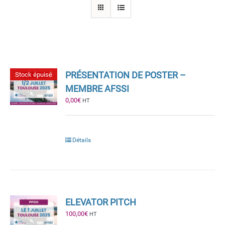
PRÉSENTATION DE POSTER –
Stock épuisé
MEMBRE AFSSI
0,00
€
HT
Détails
ELEVATOR PITCH
100,00
€
HT