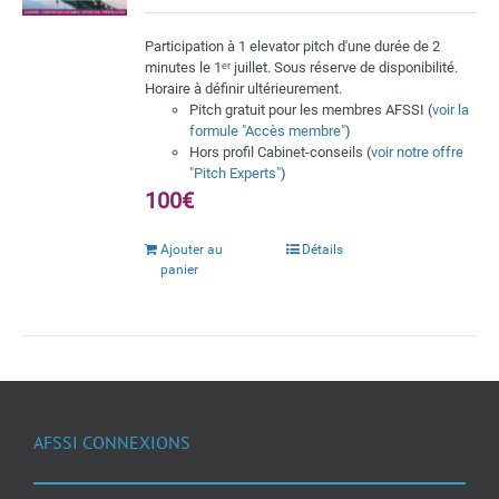
Participation à 1 elevator pitch d'une durée de 2
minutes le 1ᵉʳ juillet. Sous réserve de disponibilité.
Horaire à définir ultérieurement.
Pitch gratuit pour les membres AFSSI (
voir la
formule "Accès membre"
)
Hors profil Cabinet-conseils (
voir notre offre
"Pitch Experts"
)
100€
Ajouter au
Détails
panier
AFSSI CONNEXIONS