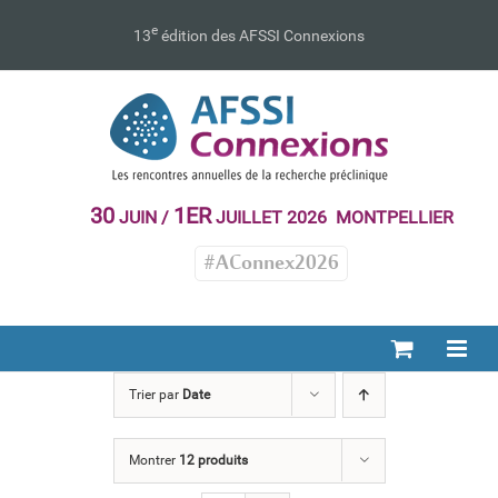
Passer
au
e
13
édition des AFSSI Connexions
contenu
30
1ER
JUIN /
JUILLET 2026 MONTPELLIER
#AConnex2026
Trier par
Date
Montrer
12 produits