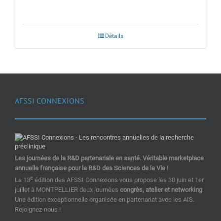
Détails
AFSSI CONNEXIONS
Les journées de la R&D partenariale en santé. Véritable marketplace
annuelle française pour la R&D des Sciences de la Vie !
e
La 13
édition des AFSSI Connexions vous propose les 30 juin et 1er
juillet à MONTPELLIER deux journées
congrès, atelier et networking
.
Une édition exceptionnelle organisée en partenariat avec les AIS.
Rejoignez-nous !