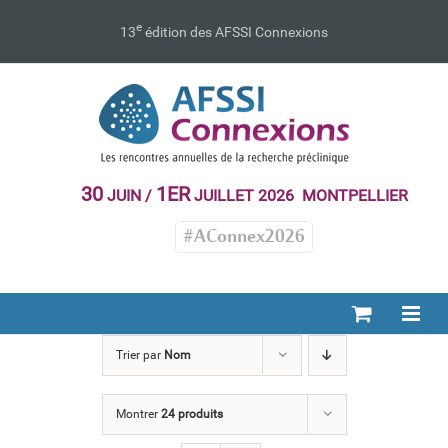
Passer
au
e
13
édition des AFSSI Connexions
contenu
30
1ER
JUIN /
JUILLET 2026 MONTPELLIER
#AConnex2026
Trier par
Nom
Montrer
24 produits