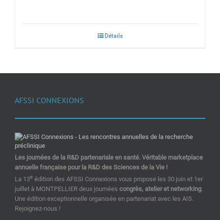
Détails
AFSSI CONNEXIONS
Les journées de la R&D partenariale en santé. Véritable marketplace
annuelle française pour la R&D des Sciences de la Vie !
e
La 13
édition des AFSSI Connexions vous propose les 30 juin et 1er
juillet à MONTPELLIER deux journées
congrès, atelier et networking
.
Une édition exceptionnelle organisée en partenariat avec les AIS.
Rejoignez-nous !