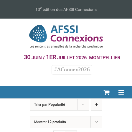
Passer
au
e
13
édition des AFSSI Connexions
contenu
30
1ER
JUIN /
JUILLET 2026 MONTPELLIER
#AConnex2026
Trier par
Popularité
Montrer
12 produits