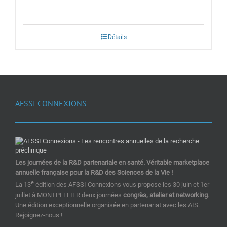
Détails
AFSSI CONNEXIONS
Les journées de la R&D partenariale en santé. Véritable marketplace
annuelle française pour la R&D des Sciences de la Vie !
e
La 13
édition des AFSSI Connexions vous propose les 30 juin et 1er
juillet à MONTPELLIER deux journées
congrès, atelier et networking
.
Une édition exceptionnelle organisée en partenariat avec les AIS.
Rejoignez-nous !