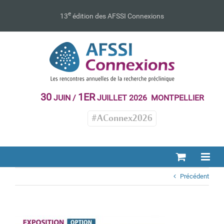
Passer
au
e
13
édition des AFSSI Connexions
contenu
30
1ER
JUIN /
JUILLET 2026 MONTPELLIER
#AConnex2026
Précédent