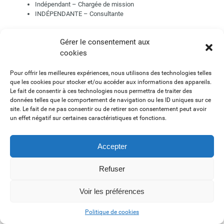
Indépendant – Chargée de mission
INDÉPENDANTE – Consultante
Gérer le consentement aux
INDUSTRIE PHARMA MAGAZINE – Journaliste
cookies
INFERENTIAL – Présidente
INNATE PHARMA – Président du Directoire et Directeur
Pour offrir les meilleures expériences, nous utilisons des technologies telles
Général
que les cookies pour stocker et/ou accéder aux informations des appareils.
INNOVENN – Senior Business Development Manager
Le fait de consentir à ces technologies nous permettra de traiter des
INOVOTION – CEO
données telles que le comportement de navigation ou les ID uniques sur ce
INPI – Déléguée Régionale PACA
site. Le fait de ne pas consentir ou de retirer son consentement peut avoir
INSERM TRANSFERT – Directeur des Affaires Scientifiques
un effet négatif sur certaines caractéristiques et fonctions.
INSERM TRANSFERT INITIATIVE – Directeur
INSTITUT DE RECHERCHE PIERRE FABRE – Early
Development Manager / Chercheur
Accepter
INVENTIVA PHARMA – CEO
INVENTIVA PHARMA – Vice President of Business
Refuser
Development
Investissement Québec – Directeur
IODA Consulting – Expert-Comptable, Fondatrice et
Voir les préférences
Dirigeante
IPSEN – Preclinical Outsourcing Manager
Politique de cookies
IRIS PHARMA – Président