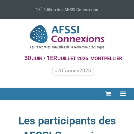
Passer
au
e
13
édition des AFSSI Connexions
contenu
30
1ER
JUIN /
JUILLET 2026 MONTPELLIER
#AConnex2026
Les participants des