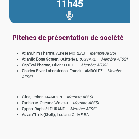
11h45
Pitches de présentation de société
AtlanChim Pharma
, Aurélie MOREAU –
Membre AFSSI
Atlantic Bone Screen
, Quitterie BROSSARD –
Membre AFSSI
CapEval Pharma
, Olivier LOGET –
Membre AFSSI
Charles River Laboratories
, Franck LAMBOLEZ –
Membre
AFSSI
Ciloa
, Robert MAMOUN –
Membre AFSSI
Cynbiose
, Océane Wateau –
Membre AFSSI
Cyprio
, Raphaël DURAND –
Membre AFSSI
AdvanThink (ISoft)
, Luciana OLIVEIRA