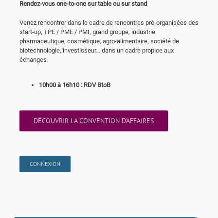
Rendez-vous one-to-one sur table ou sur stand
Venez rencontrer dans le cadre de rencontres pré-organisées des
start-up, TPE / PME / PMI, grand groupe, industrie
pharmaceutique, cosmétique, agro-alimentaire, société de
biotechnologie, investisseur… dans un cadre propice aux
échanges.
10h00 à 16h10 : RDV BtoB
DÉCOUVRIR LA CONVENTION D’AFFAIRES
CONNEXION