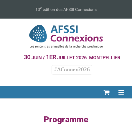
Passer
au
e
13
édition des AFSSI Connexions
contenu
30
1ER
JUIN /
JUILLET 2026 MONTPELLIER
#AConnex2026
Programme