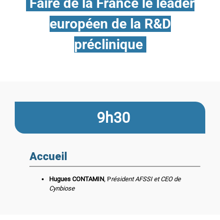
Faire de la France le leader
européen de la R&D
préclinique
9h30
Accueil
Hugues CONTAMIN
, P
résident AFSSI et CEO de
Cynbiose