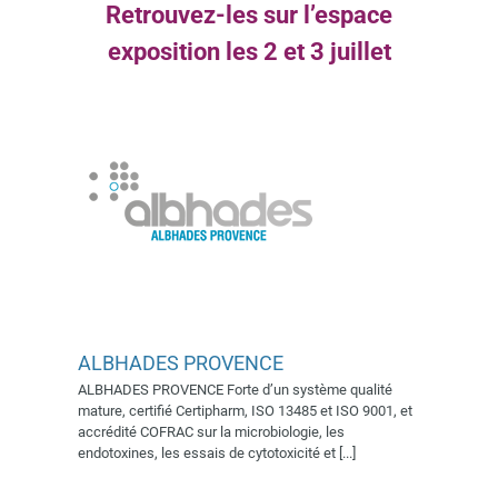
Retrouvez-les sur l’espace
exposition les 2 et 3 juillet
ALBHADES PROVENCE
ALBHADES PROVENCE Forte d’un système qualité
mature, certifié Certipharm, ISO 13485 et ISO 9001, et
Antineo
accrédité COFRAC sur la microbiologie, les
Village AFSSI 2018
Village
endotoxines, les essais de cytotoxicité et [...]
AFSSI 2019