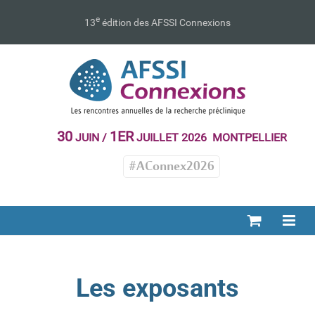
Passer
au
e
13
édition des AFSSI Connexions
contenu
30
1ER
JUIN /
JUILLET 2026 MONTPELLIER
#AConnex2026
Les exposants
ALBHADES PROVENCE
Exposant 2018
Exposants 2019