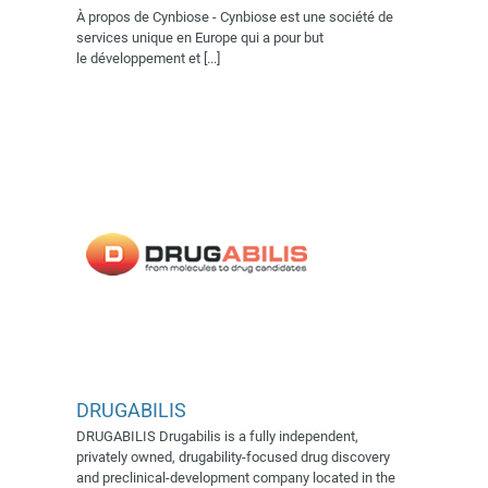
À propos de Cynbiose - Cynbiose est une société de
DRUGABILIS
services unique en Europe qui a pour but
Village AFSSI 2019
le développement et [...]
DRUGABILIS
DRUGABILIS Drugabilis is a fully independent,
privately owned, drugability-focused drug discovery
EXCILONE
and preclinical-development company located in the
Exposant 2024
Exposants 2019