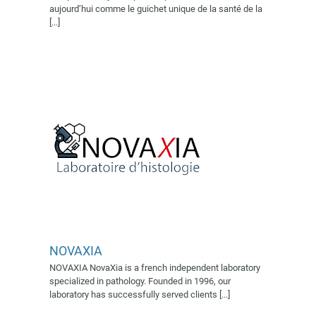
aujourd’hui comme le guichet unique de la santé de la
Exposant 2022
Village AFSSI
[...]
2019
Village AFSSI 2022
NOVAXIA
NOVAXIA NovaXia is a french independent laboratory
specialized in pathology. Founded in 1996, our
laboratory has successfully served clients [...]