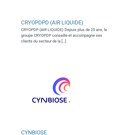
CRYOPDPD (AIR LIQUIDE)
CYNBIOSE
CRYOPDP (AIR LIQUIDE) Depuis plus de 25 ans, le
Exposant 2022
Exposant
groupe CRYOPDP conseille et accompagne ses
2023
Exposant 2024
Village
clients du secteur de la [...]
AFSSI 2019
Village AFSSI
2022
Village AFSSI 2023
Village AFSSI 2024
CYNBIOSE