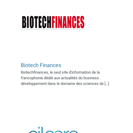
Cilcare
Biotech Finances
Exposant 2022
Exposant 2023
Biotechfinances, le seul site d'information de la
Exposant 2024
Exposant 2025
francophonie dédié aux actualités du business
Village AFSSI 2019
Village
développement dans le domaine des sciences de [...]
AFSSI 2022
Village AFSSI 2023
Village AFSSI 2024
Village
AFSSI 2025