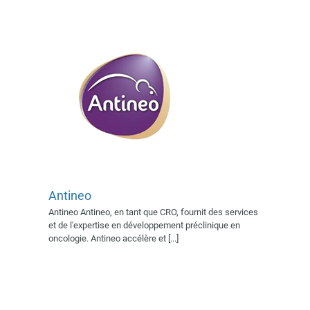
Antineo
Biotech Finances
Antineo Antineo, en tant que CRO, fournit des services
Exposants 2019
Supporter
et de l'expertise en développement préclinique en
média 2024
Supporter média
oncologie. Antineo accélère et [...]
2025
Supporters médias 2019
Supporters médias 2021