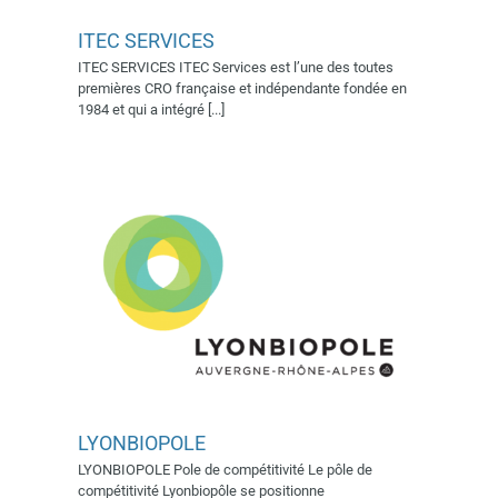
ITEC SERVICES
ITEC SERVICES ITEC Services est l’une des toutes
LYONBIOPOLE
premières CRO française et indépendante fondée en
En collaboration avec 2022
Exposants 2019
1984 et qui a intégré [...]
Partenaires 2019
Partenaires 2020
Partenaires 2022
Supporters 2019
LYONBIOPOLE
LYONBIOPOLE Pole de compétitivité Le pôle de
compétitivité Lyonbiopôle se positionne
NOVAXIA