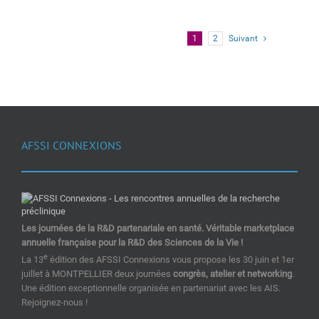
1
2
Suivant
AFSSI CONNEXIONS
Les journées de la R&D partenariale en santé. Véritable marketplace
annuelle française pour la R&D des Sciences de la Vie !
e
La 13
édition des AFSSI Connexions vous propose les 30 juin et 1er
juillet à MONTPELLIER deux journées
congrès, atelier et networking
.
Une édition exceptionnelle organisée en partenariat avec les AIS.
Rejoignez-nous !