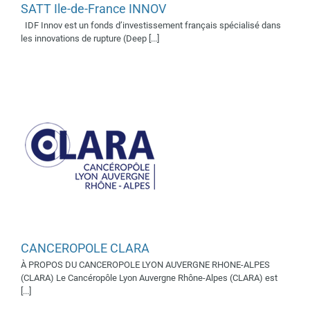
SATT Ile-de-France INNOV
CANCEROPOLE CLARA
IDF Innov est un fonds d’investissement français spécialisé dans
Supporter 2023
Supporter
les innovations de rupture (Deep [...]
2025
Supporters 2019
Supporters 2022
CANCEROPOLE CLARA
À PROPOS DU CANCEROPOLE LYON AUVERGNE RHONE-ALPES
AFCROs
(CLARA) Le Cancéropôle Lyon Auvergne Rhône-Alpes (CLARA) est
Supporters 2019
[...]