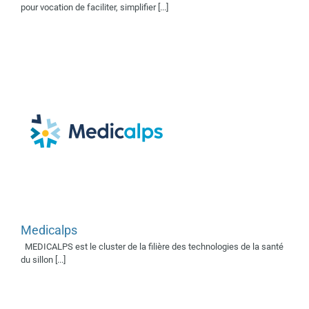
Supporters 2019
Supporters
pour vocation de faciliter, simplifier [...]
2022
Medicalps
Polepharma
MEDICALPS est le cluster de la filière des technologies de la santé
Supporter 2018
Supporter
du sillon [...]
2023
Supporter 2025
Supporters 2019