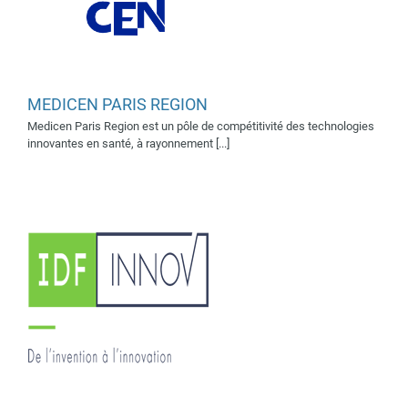
MEDICEN PARIS REGION
Medicen Paris Region est un pôle de compétitivité des technologies
SATT Ile-de-France INNOV
innovantes en santé, à rayonnement [...]
Supporters 2019