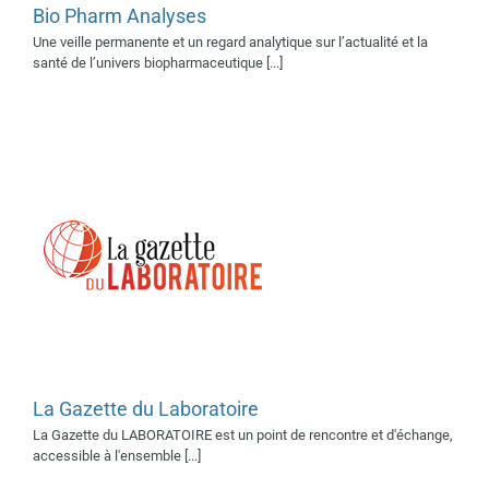
Bio Pharm Analyses
Supporter média 2025
Supporter médias 2023
Une veille permanente et un regard analytique sur l’actualité et la
Supporters média 2022
santé de l’univers biopharmaceutique [...]
Supporters médias 2018
Supporters médias 2019
Supporters médias 2021
La Gazette du Laboratoire
Labiotech.eu
La Gazette du LABORATOIRE est un point de rencontre et d'échange,
Supporters médias 2019
accessible à l'ensemble [...]