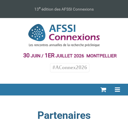
Passer
au
e
13
édition des AFSSI Connexions
contenu
30
1ER
JUIN /
JUILLET 2026 MONTPELLIER
#AConnex2026
Partenaires