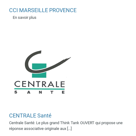
CENTRALE Santé
CCI MARSEILLE PROVENCE
Supporter 2023
Supporters
En savoir plus
2019
Supporters 2022
CENTRALE Santé
Atlanpole Biothérapies
Centrale Santé: Le plus grand Think Tank OUVERT qui propose une
Supporters 2019
réponse associative originale aux [...]