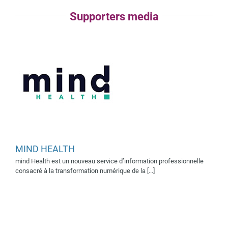
Supporters media
DEVICEMED
MIND HEALTH
Supporter média 2024
mind Health est un nouveau service d’information professionnelle
Supporter média 2025
consacré à la transformation numérique de la [...]
Supporter médias 2023
Supporters média 2022
Supporters médias 2019