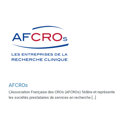
AFCROs
BioValley France
L’Association Française des CROs (AFCROs) fédère et représente
Supporters 2019
Supporters
les sociétés prestataires de services en recherche [...]
2022