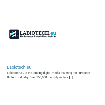
Biotech Finances
Labiotech.eu
Exposants 2019
Supporter
Labiotech.eu is the leading digital media covering the European
média 2024
Supporter média
Biotech industry. Over 150,000 monthly visitors [...]
2025
Supporters médias 2019
Supporters médias 2021