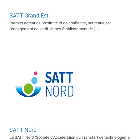
SATT Grand Est
SATT Nord
Premier acteur de proximité et de confiance, soutenue par
Supporter 2018
Supporters
l'engagement collectif de ses établissement de [...]
2019
SATT Nord
Medicalps
Supporter 2018
Supporter 2024
La SATT Nord (Société d’Accélération du Transfert de technologie) a