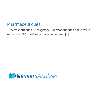
Pharmaceutiques
Bio Pharm Analyses
Supporters médias 2018
Pharmaceutiques, le magazine Pharmaceutiques est la revue
Supporters médias 2019
mensuelle (10 numéros par an) des cadres [...]
Supporters médias 2020
La Gazette du Laboratoire
Supporter média 2024