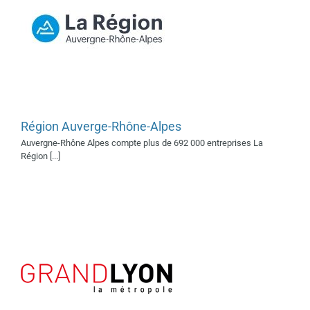
Région Auverge-Rhône-Alpes
Grand Lyon
En collaboration avec 2019
En
Auvergne-Rhône Alpes compte plus de 692 000 entreprises La
collaboration avec 2020
En
Région [...]
collaboration avec 2022