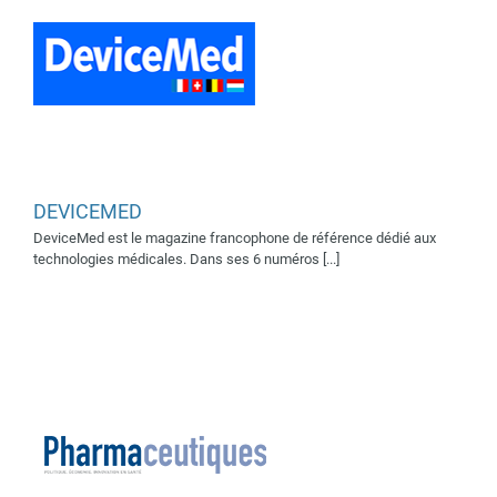
Pharmaceutiques
Supporter média 2025
DEVICEMED
Supporter médias 2023
DeviceMed est le magazine francophone de référence dédié aux
Supporters média 2022
technologies médicales. Dans ses 6 numéros [...]
Supporters médias 2018
Supporters médias 2019
Supporters médias 2021