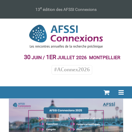
Passer
au
e
13
édition des AFSSI Connexions
contenu
30
1ER
JUIN /
JUILLET 2026 MONTPELLIER
#AConnex2026