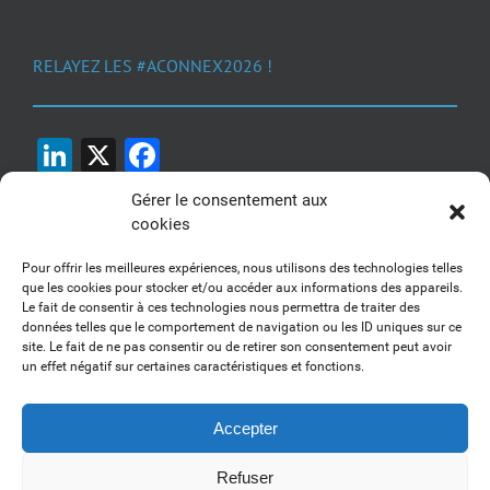
RELAYEZ LES #ACONNEX2026 !
LinkedIn
X
Facebook
Gérer le consentement aux
cookies
Pour offrir les meilleures expériences, nous utilisons des technologies telles
que les cookies pour stocker et/ou accéder aux informations des appareils.
Le fait de consentir à ces technologies nous permettra de traiter des
1, 2, 3... Buzzez !
données telles que le comportement de navigation ou les ID uniques sur ce
site. Le fait de ne pas consentir ou de retirer son consentement peut avoir
Découvrez nos kits communication
un effet négatif sur certaines caractéristiques et fonctions.
Accepter
Refuser
Copyright 2017-2025 AFSSI - Tous droits réservés |
Mentions légales
|