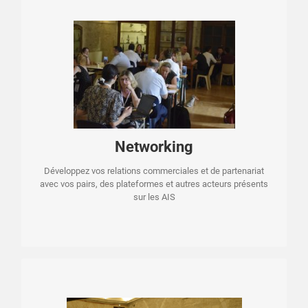
Lors des pauses des AIS
Cette édition est organisée en partenariat et en marge de
! Une occasion
ANTIBODY INDUSTRIAL SYMPOSIUM (AIS)
l’
de développer vos relations commerciales et de partenariat
avec vos pairs, les pôles, plateformes et les donneurs
d’ordres de ces journées.
Networking
Développez vos relations commerciales et de partenariat
avec vos pairs, des plateformes et autres acteurs présents
sur les AIS
EN SAVOIR PLUS SUR LES RENCONTRES BTOB