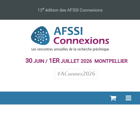
Passer
au
e
13
édition des AFSSI Connexions
contenu
30
1ER
JUIN /
JUILLET 2026 MONTPELLIER
#AConnex2026