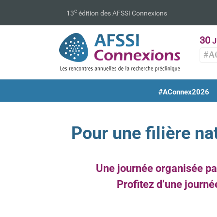
Passer
e
13
édition des AFSSI Connexions
au
contenu
30
J
#A
#AConnex2026
Pour une filière na
Une journée organisée pa
Profitez d’une journé