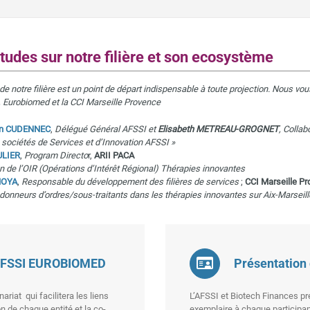
tudes sur notre filière et son ecosystème
 de notre filière est un point de départ indispensable à toute projection. Nous 
, Eurobiomed et la CCI Marseille Provence
ain CUDENNEC
,
Délégué Général AFSSI et
Elisabeth METREAU-GROGNET
, Collab
 sociétés de Services et d’Innovation AFSSI »
ULIER
,
Program Directo
r,
ARII PACA
n de l’OIR (Opérations d’Intérêt Régional) Thérapies innovantes
MOYA
,
Responsable du développement des filières de services
;
CCI Marseille P
 donneurs d’ordres/sous-traitants dans les thérapies innovantes sur Aix-Marseil
t AFSSI EUROBIOMED
Présentation
riat qui facilitera les liens
L’AFSSI et Biotech Finances pr