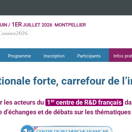
1ER
UIN /
JUILLET 2026 MONTPELLIER
Connex2026
Programme
Inscription
Participants
Infos pra
tionale forte, carrefour de l
er
r les acteurs du
1
centre de R&D français
dan
e d’échanges et de débats sur les thématiques f