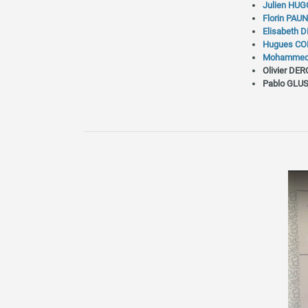
Julien HU
Florin PAUN
Elisabeth
Hugues C
Mohammed
Olivier DE
Pablo GL