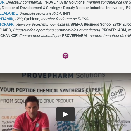
GON
,
Directeur commercial
,
PROVEPHARM Solutions
,
membre fondateur de l’AFS
, Director of Development & Strategy / Deputy Director Industrial Innovation,
Pô
 DELALANDE
,
Deleguée regionale PACA,
INPI
ONTAMIN
,
CEO
,
Cynbiose,
membre fondateur de l’AFSSI
 CHARKI
,
Advisory Board Member
,
eZassi, SKEMA Business School ESCP Euro
ROUARD
,
Directeur des opérations commerciales et marketing,
PROVEPHARM
,
m
USCHANKOF
,
Coordinateur scientifique
,
PROVEPHARM
,
membre fondateur de l’AF
Play