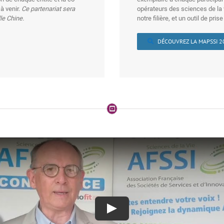
n de chaque entité et la co-
exemplaire à chaque participant
à venir.
Ce partenariat sera
opérateurs des sciences de la v
le Chine.
notre filière, et un outil de pr
DÉCOUVREZ LA MAPSSI 2
Play