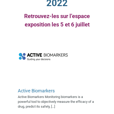
2022
Active Biomarkers
Exposant 2022
Village AFSSI
Retrouvez-les sur l’espace
2022
exposition les 5 et 6 juillet
Active Biomarkers
Active Biomarkers Monitoring biomarkers is a
Anygenes
powerful tool to objectively measure the efficacy of a
Exposant 2022
Exposant 2023
drug, predict its safety, [...]
Village AFSSI 2023