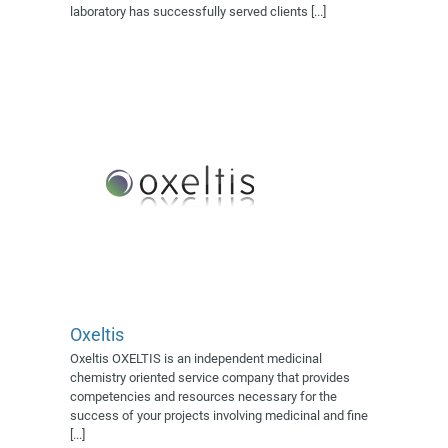
Village AFSSI 2022
Village
laboratory has successfully served clients [...]
AFSSI 2023
Oxeltis
Oxeltis OXELTIS is an independent medicinal
chemistry oriented service company that provides
competencies and resources necessary for the
Primadiag
success of your projects involving medicinal and fine
Exposant 2022
Village AFSSI
[...]
2022