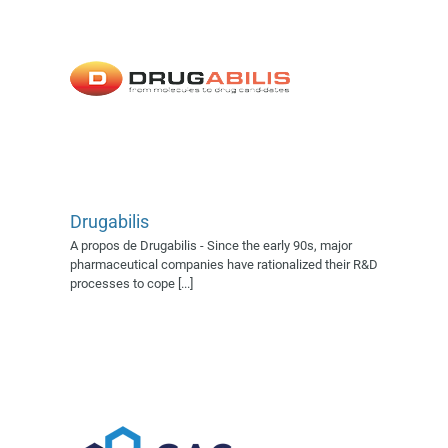
Drugabilis
G.A.C Group
A propos de Drugabilis - Since the early 90s, major
Expert AFSSI
Exposant 2018
pharmaceutical companies have rationalized their R&D
Exposant 2022
Exposant 2023
processes to cope [...]
Exposant 2024
Exposant 2025