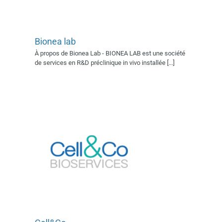
Bionea lab
Cell&Co
À propos de Bionea Lab - BIONEA LAB est une société
Exposant 2022
Village AFSSI
de services en R&D préclinique in vivo installée [...]
2022
Cilcare