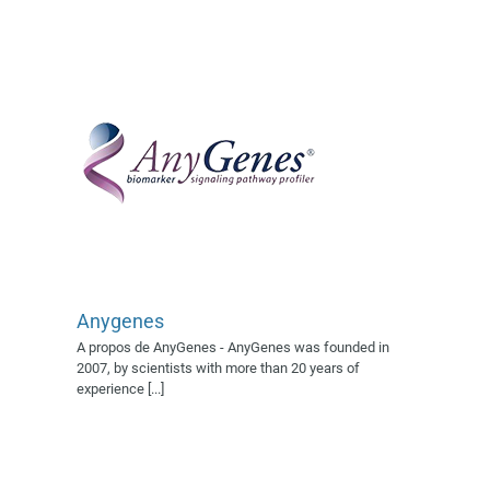
Anygenes
ATLANCHIM PHARMA
A propos de AnyGenes - AnyGenes was founded in
Exposant 2017
Exposant 2022
2007, by scientists with more than 20 years of
Exposant 2024
Village AFSSI
experience [...]
2022
Village AFSSI 2024