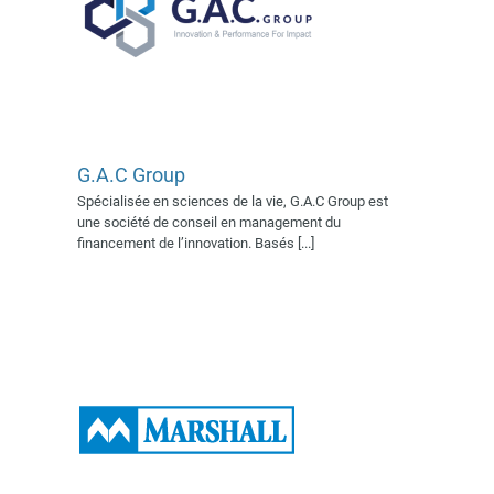
G.A.C Group
Marshall BioResources
Spécialisée en sciences de la vie, G.A.C Group est
Exposant 2022
Exposant
une société de conseil en management du
2023
Exposant 2025
Village
financement de l’innovation. Basés [...]
AFSSI 2022
Village AFSSI
2023
Village AFSSI 2025