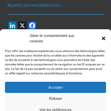
RELAYEZ LES #ACONNEX2026 !
LinkedIn
X
Facebook
Gérer le consentement aux
cookies
Pour offrir les meilleures expériences, nous utilisons des technologies telles
que les cookies pour stocker et/ou accéder aux informations des appareils.
Le fait de consentir à ces technologies nous permettra de traiter des
1, 2, 3... Buzzez !
données telles que le comportement de navigation ou les ID uniques sur ce
site. Le fait de ne pas consentir ou de retirer son consentement peut avoir
Découvrez nos kits communication
un effet négatif sur certaines caractéristiques et fonctions.
Accepter
Refuser
Copyright 2017-2025 AFSSI - Tous droits réservés |
Mentions légales
|
Utilisation des cookies
| Animé par
Essentiel MARKETING
Voir les préférences