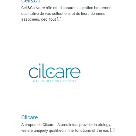
Cell&Co
Exposant 2022
Exposant 2023
Cell&Co Notre rôle est d’assurer la gestion hautement
Exposant 2024
Exposant 2025
qualitative de vos collections et de leurs données
Village AFSSI 2019
Village
associées, ceci tout [...]
AFSSI 2022
Village AFSSI 2023
Village AFSSI 2024
Village
AFSSI 2025
CYNBIOSE
Cilcare
Exposant 2022
Exposant
A propos de Cilcare - A preclinical provider in otology,
2023
Exposant 2024
Village
we are uniquely qualified in the functions of the ear, [...]
AFSSI 2019
Village AFSSI