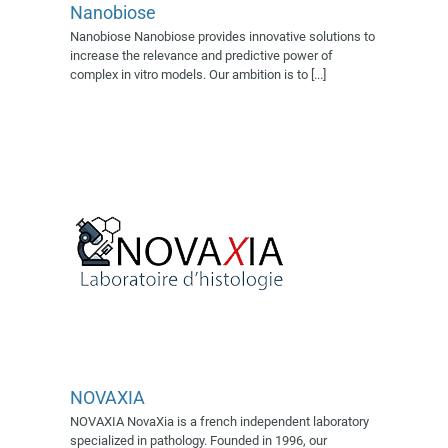
Nanobiose
Nanobiose Nanobiose provides innovative solutions to
NOVAXIA
increase the relevance and predictive power of
Exposant 2022
Village AFSSI
complex in vitro models. Our ambition is to [...]
2019
Village AFSSI 2022
NOVAXIA
Oxeltis
NOVAXIA NovaXia is a french independent laboratory
Exposant 2022
Exposant 2023
specialized in pathology. Founded in 1996, our