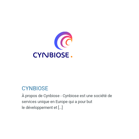
2022
Village AFSSI 2023
Village AFSSI 2024
CYNBIOSE
Drugabilis
Exposant 2022
Exposant 2023
À propos de Cynbiose - Cynbiose est une société de
Exposant 2024
Exposant 2025
services unique en Europe qui a pour but
Village AFSSI 2022
Village
le développement et [...]
AFSSI 2023
Village AFSSI 2024
Village AFSSI 2025