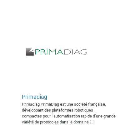
Primadiag
Primadiag PrimaDiag est une société française,
Satec
développant des plateformes robotiques
Expert AFSSI
Exposant 2018
compactes pour l’automatisation rapide d’une grande
Exposant 2022
Exposant 2023
variété de protocoles dans le domaine [...]
Exposant 2024
Exposant 2025