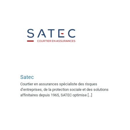
Satec
Tebu-bio
Courtier en assurances spécialiste des risques
Exposant 2017
Exposant 2022
d’entreprises, de la protection sociale et des solutions
Exposant 2023
Exposant 2024
affinitaires depuis 1965, SATEC optimise [...]
Village AFSSI 2022
Village
AFSSI 2023
Village AFSSI 2024