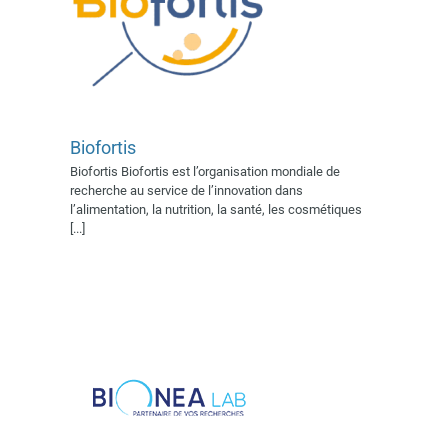
Biofortis
Biofortis Biofortis est l’organisation mondiale de
recherche au service de l’innovation dans
Bionea lab
l’alimentation, la nutrition, la santé, les cosmétiques
Exposant 2022
Exposant
[...]
2023
Village AFSSI 2022
Village AFSSI 2023