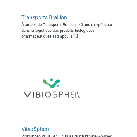
Transports Braillon
À propos de Transports Braillon - 40 ans d’expérience
VibioSphen
dans la logistique des produits biologiques,
Exposant 2022
Village AFSSI
pharmaceutiques et d’appui à [...]
2022
VibioSphen
Vibiosphen VIBIOSPHEN is a French privately-owned