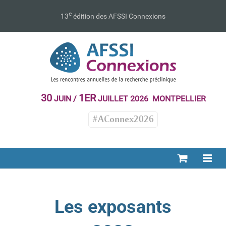
Passer
au
e
13
édition des AFSSI Connexions
contenu
30
1ER
JUIN /
JUILLET 2026 MONTPELLIER
#AConnex2026
Les exposants