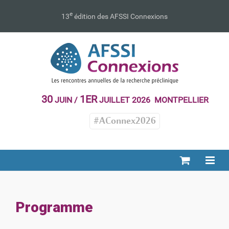
Passer
au
e
13
édition des AFSSI Connexions
contenu
30
1ER
JUIN /
JUILLET 2026 MONTPELLIER
#AConnex2026
Programme