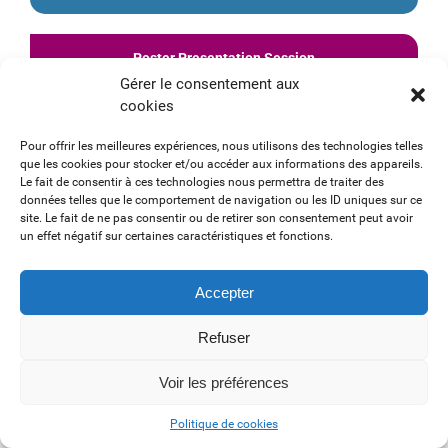
Poster Presentation Session
Gérer le consentement aux
cookies
Jury :
Olivier LOGET, President et CEO de CapEval Pharma &
Joeffrey DUCROCQ, Charles River Laboratories
Pour offrir les meilleures expériences, nous utilisons des technologies telles
Session de posters organisée conjointement par les AIS et les
que les cookies pour stocker et/ou accéder aux informations des appareils.
AFSSI Connexions, suivie de la remise des prix.
Le fait de consentir à ces technologies nous permettra de traiter des
données telles que le comportement de navigation ou les ID uniques sur ce
site. Le fait de ne pas consentir ou de retirer son consentement peut avoir
un effet négatif sur certaines caractéristiques et fonctions.
19H00
SOIRÉE NETWORKING
Accepter
Refuser
Voir les préférences
1er juillet 2026
Politique de cookies