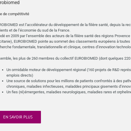
robiomed
e de compétitivité
OBIOMED est l’accélérateur du développement de la filière santé, depuis la r
ients et de l’économie du sud de la France.
dé en 2009 par l’ensemble des acteurs de la filière santé des régions Provenc
itanie), EUROBIOMED pointe au sommet des classements européens à toutes les
herche fondamentale, translationnelle et clinique, centres d’innovation technolog
emble, les plus de 260 membres du collectif EUROBIOMED (dont quelques 220 e
Un ormidable moteur de développement régional (160 projets de R&D représe
emplois directs)
Une source de solutions pour les millions de patients confrontés à des pat
chroniques, maladies infectieuses, maladdes principaux gisements d’innova
Un fies (ré)émergentes, maladies neurologiques, maladies rares et orphelin
EN SAVOIR PLUS