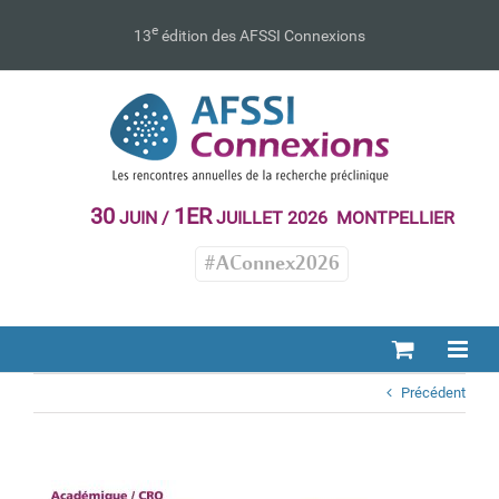
Passer
au
e
13
édition des AFSSI Connexions
contenu
30
1ER
JUIN /
JUILLET 2026 MONTPELLIER
#AConnex2026
Précédent