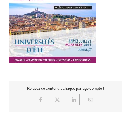
Relayez ce contenu... chaque partage compte !
Facebook
X
LinkedIn
Email