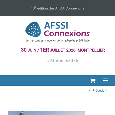
Passer
au
e
13
édition des AFSSI Connexions
contenu
30
1ER
JUIN /
JUILLET 2026 MONTPELLIER
#AConnex2026
Précédent