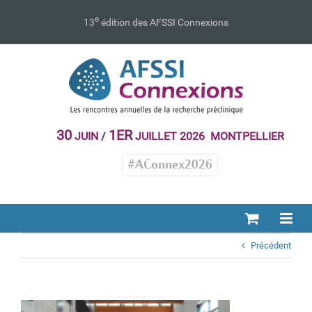
Passer
au
e
13
édition des AFSSI Connexions
contenu
30
1ER
JUIN /
JUILLET 2026 MONTPELLIER
#AConnex2026
Précédent