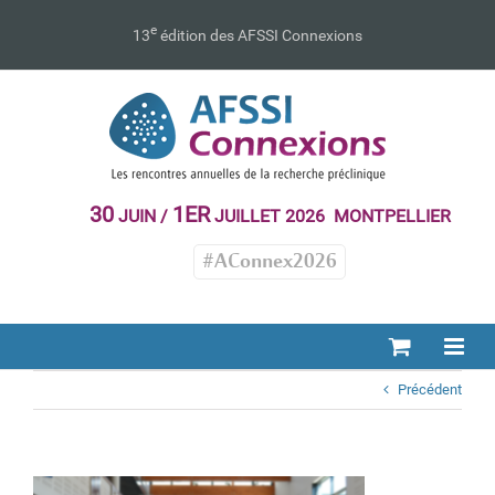
Passer
au
e
13
édition des AFSSI Connexions
contenu
30
1ER
JUIN /
JUILLET 2026 MONTPELLIER
#AConnex2026
Précédent