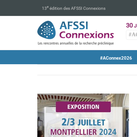
Passer
e
13
édition des AFSSI Connexions
au
contenu
30
J
#A
#AConnex2026