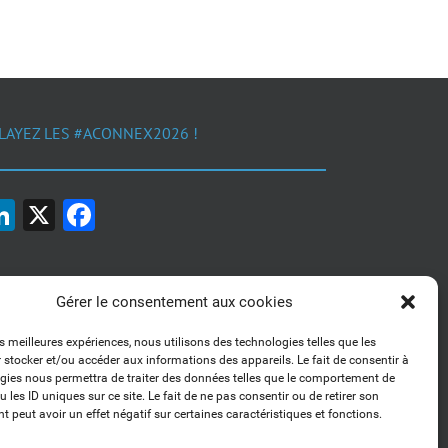
LAYEZ LES #ACONNEX2026 !
LinkedIn
X
Facebook
Gérer le consentement aux cookies
es meilleures expériences, nous utilisons des technologies telles que les
 stocker et/ou accéder aux informations des appareils. Le fait de consentir à
1, 2, 3... Buzzez !
gies nous permettra de traiter des données telles que le comportement de
Découvrez nos kits communication
 les ID uniques sur ce site. Le fait de ne pas consentir ou de retirer son
 peut avoir un effet négatif sur certaines caractéristiques et fonctions.