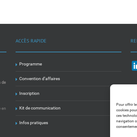
ACCÈS RAPIDE
RE
Programme
Convention d’affaires
s de
Inscription
Pour offrir l
Kit de communication
e en
cookies pour
ces technolo
navigation ou
Infos pratiques
consentement