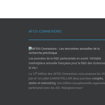
AFSSI CONNEXIONS
Les journées de la R&D partenariale en santé. Véritable
marketplace annuelle française pour la R&D des Science
la Vie !
e
La 13
édition des AFSSI Connexions vous propose les 30
juin et 1er juillet à MONTPELLIER deux journées
congrès,
atelier et networking
. Une édition exceptionnelle organisé
partenariat avec les AIS. Rejoignez-nous !