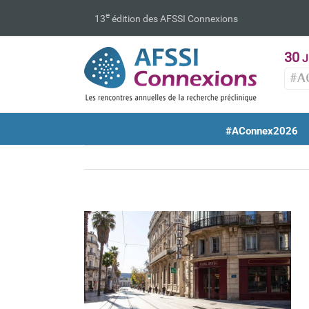
Passer
e
13
édition des AFSSI Connexions
au
contenu
30
J
#A
#AConnex2026