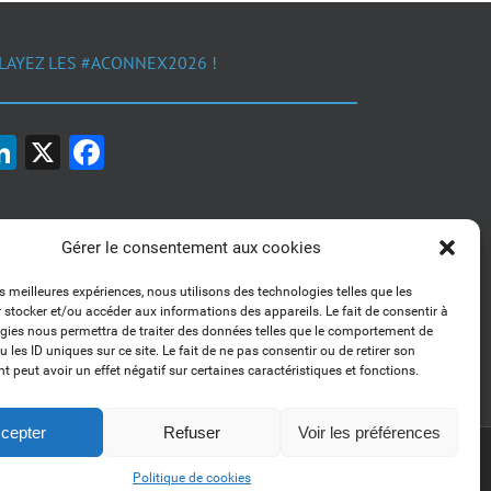
LAYEZ LES #ACONNEX2026 !
LinkedIn
X
Facebook
Gérer le consentement aux cookies
es meilleures expériences, nous utilisons des technologies telles que les
 stocker et/ou accéder aux informations des appareils. Le fait de consentir à
1, 2, 3... Buzzez !
gies nous permettra de traiter des données telles que le comportement de
Découvrez nos kits communication
 les ID uniques sur ce site. Le fait de ne pas consentir ou de retirer son
 peut avoir un effet négatif sur certaines caractéristiques et fonctions.
cepter
Refuser
Voir les préférences
LinkedIn
Politique de cookies