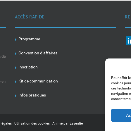
ACCÈS RAPIDE
RE
Programme
Convention d’affaires
s de
Inscription
Pour offrir l
Kit de communication
e en
cookies pour
ces technolo
navigation ou
Infos pratiques
consentement
Ac
 légales
|
Utilisation des cookies
| Animé par
Essentiel