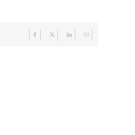
Facebook
X
LinkedIn
Email