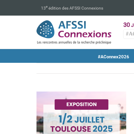
Passer
e
13
édition des AFSSI Connexions
au
contenu
30
J
#A
#AConnex2026