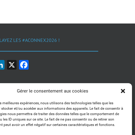
LAYEZ LES #ACONNEX2026 !
LinkedIn
X
Facebook
Gérer le consentement aux cookies
es meilleures expériences, nous utilisons des technologies telles que les
 stocker et/ou accéder aux informations des appareils. Le fait de consentir à
1, 2, 3... Buzzez !
gies nous permettra de traiter des données telles que le comportement de
Découvrez nos kits communication
 les ID uniques sur ce site. Le fait de ne pas consentir ou de retirer son
 peut avoir un effet négatif sur certaines caractéristiques et fonctions.