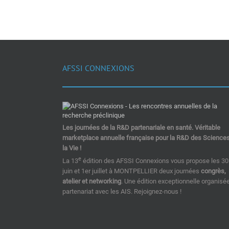
AFSSI CONNEXIONS
Les journées de la R&D partenariale en santé. Véritable
marketplace annuelle française pour la R&D des Science
la Vie !
e
La 13
édition des AFSSI Connexions vous propose les 30
juin et 1er juillet à MONTPELLIER deux journées
congrès,
atelier et networking
. Une édition exceptionnelle organisé
partenariat avec les AIS. Rejoignez-nous !