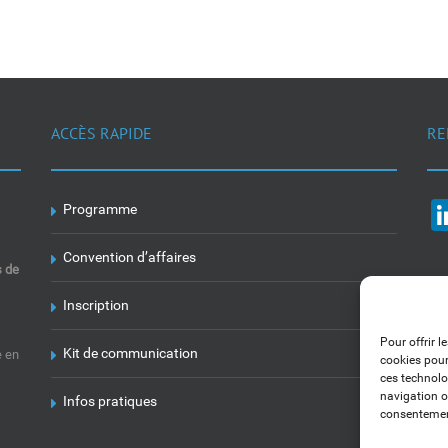
ACCÈS RAPIDE
RE
Programme
Convention d’affaires
s de
Inscription
Pour offrir l
Kit de communication
e en
cookies pour
ces technolo
navigation ou
Infos pratiques
consentement