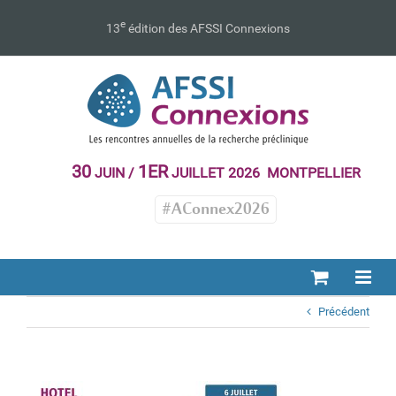
Passer
au
e
13
édition des AFSSI Connexions
contenu
30
1ER
JUIN /
JUILLET 2026 MONTPELLIER
#AConnex2026
Précédent