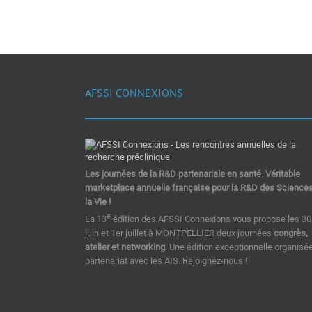
AFSSI CONNEXIONS
Les journées de la R&D partenariale en santé. Véritable
marketplace annuelle française pour la R&D des Science
la Vie !
e
La 13
édition des AFSSI Connexions vous propose les 30
juin et 1er juillet à MONTPELLIER deux journées
congrès,
atelier et networking
. Une édition exceptionnelle organisé
partenariat avec les AIS. Rejoignez-nous !