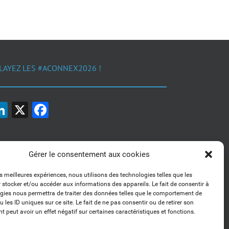
LAYEZ LES #ACONNEX2026 !
LinkedIn
X
Facebook
Gérer le consentement aux cookies
es meilleures expériences, nous utilisons des technologies telles que les
 stocker et/ou accéder aux informations des appareils. Le fait de consentir à
1, 2, 3... Buzzez !
gies nous permettra de traiter des données telles que le comportement de
Découvrez nos kits communication
 les ID uniques sur ce site. Le fait de ne pas consentir ou de retirer son
 peut avoir un effet négatif sur certaines caractéristiques et fonctions.