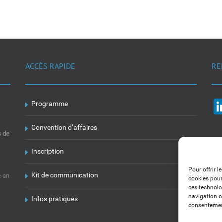
ACCÈS RAPIDE
RE
Programme
Convention d’affaires
s de
Inscription
Pour offrir l
Kit de communication
e en
cookies pour
ces technolo
navigation ou
Infos pratiques
consentement