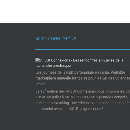
AFSSI CONNEXIONS
Les journées de la R&D partenariale en santé. Véritable
marketplace annuelle française pour la R&D des Science
la Vie !
e
La 13
édition des AFSSI Connexions vous propose les 30
juin et 1er juillet à MONTPELLIER deux journées
congrès,
atelier et networking
. Une édition exceptionnelle organisé
partenariat avec les AIS. Rejoignez-nous !