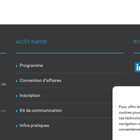
ACCÈS RAPIDE
RE
Programme
Convention d’affaires
s de
Inscription
Pour offrir l
Kit de communication
e en
cookies pour
ces technolo
navigation ou
Infos pratiques
consentement