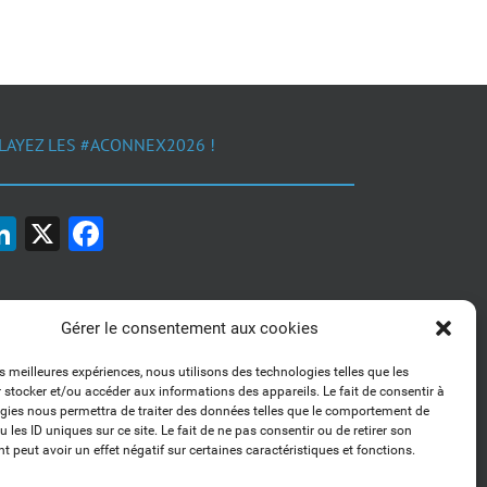
LAYEZ LES #ACONNEX2026 !
LinkedIn
X
Facebook
Gérer le consentement aux cookies
es meilleures expériences, nous utilisons des technologies telles que les
 stocker et/ou accéder aux informations des appareils. Le fait de consentir à
1, 2, 3... Buzzez !
gies nous permettra de traiter des données telles que le comportement de
Découvrez nos kits communication
 les ID uniques sur ce site. Le fait de ne pas consentir ou de retirer son
 peut avoir un effet négatif sur certaines caractéristiques et fonctions.