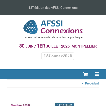
Passer
au
e
13
édition des AFSSI Connexions
contenu
30
1ER
JUIN /
JUILLET 2026 MONTPELLIER
#AConnex2026
Précédent