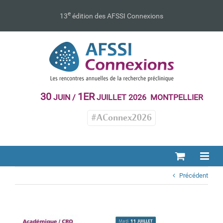
Passer
au
e
13
édition des AFSSI Connexions
contenu
30
1ER
JUIN /
JUILLET 2026 MONTPELLIER
#AConnex2026
Précédent