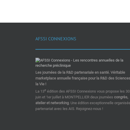
AFSSI CONNEXIONS
Les journées de la R&D partenariale en santé. Véritable
marketplace annuelle française pour la R&D des Science
la Vie !
e
La 13
édition des AFSSI Connexions vous propose les 30
juin et 1er juillet à MONTPELLIER deux journées
congrès,
atelier et networking
. Une édition exceptionnelle organisé
partenariat avec les AIS. Rejoignez-nous !