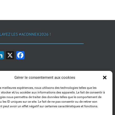
LAYEZ LES #ACONNEX2026 !
LinkedIn
X
Facebook
Gérer le consentement aux cookies
es meilleures expériences, nous utilisons des technologies telles que les
 stocker et/ou accéder aux informations des appareils. Le fait de consentir à
1, 2, 3... Buzzez !
gies nous permettra de traiter des données telles que le comportement de
Découvrez nos kits communication
 les ID uniques sur ce site. Le fait de ne pas consentir ou de retirer son
 peut avoir un effet négatif sur certaines caractéristiques et fonctions.