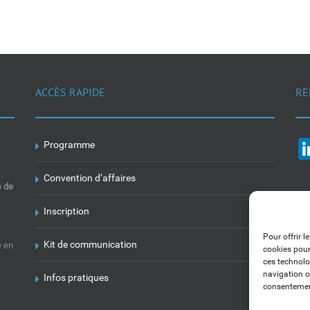
ACCÈS RAPIDE
RE
Programme
Convention d’affaires
s de
Inscription
Pour offrir l
Kit de communication
e en
cookies pour
ces technolo
navigation ou
Infos pratiques
consentement