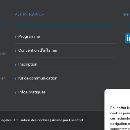
ACCÈS RAPIDE
RE
Programme
Convention d’affaires
s de
Inscription
Kit de communication
e en
Infos pratiques
Pour offrir l
cookies pour
ces technolo
 légales
|
Utilisation des cookies
| Animé par
Essentiel
navigation ou
consentement