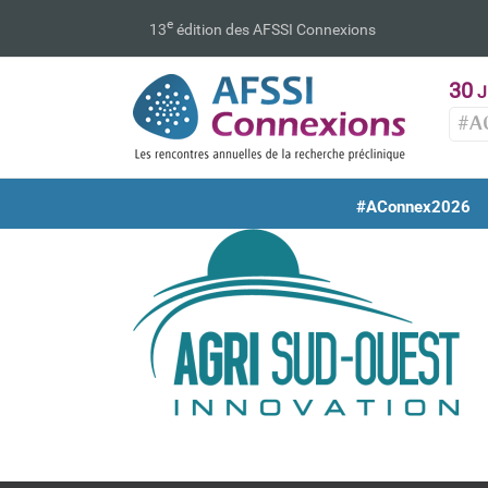
Passer
e
13
édition des AFSSI Connexions
au
contenu
30
J
#A
#AConnex2026