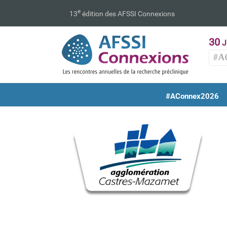
Passer
e
13
édition des AFSSI Connexions
au
contenu
30
J
#A
#AConnex2026