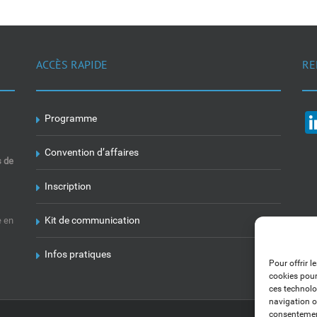
ACCÈS RAPIDE
RE
Programme
Convention d’affaires
s de
Inscription
Kit de communication
e en
Infos pratiques
Pour offrir l
cookies pour
ces technolo
navigation ou
consentement