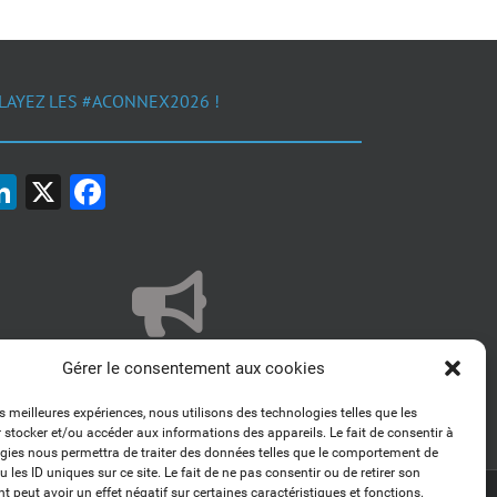
LAYEZ LES #ACONNEX2026 !
LinkedIn
X
Facebook
1, 2, 3... Buzzez !
Gérer le consentement aux cookies
Découvrez nos kits communication
es meilleures expériences, nous utilisons des technologies telles que les
 stocker et/ou accéder aux informations des appareils. Le fait de consentir à
gies nous permettra de traiter des données telles que le comportement de
 les ID uniques sur ce site. Le fait de ne pas consentir ou de retirer son
 peut avoir un effet négatif sur certaines caractéristiques et fonctions.