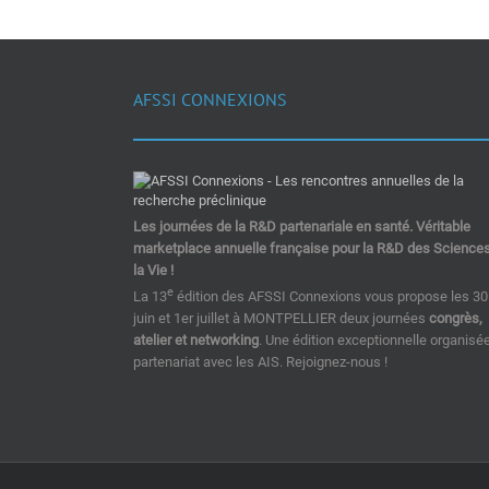
AFSSI CONNEXIONS
Les journées de la R&D partenariale en santé. Véritable
marketplace annuelle française pour la R&D des Science
la Vie !
e
La 13
édition des AFSSI Connexions vous propose les 30
juin et 1er juillet à MONTPELLIER deux journées
congrès,
atelier et networking
. Une édition exceptionnelle organisé
partenariat avec les AIS. Rejoignez-nous !