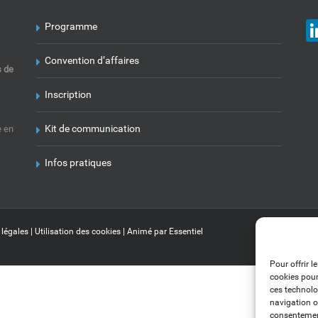
Programme
Convention d’affaires
s de
Inscription
Kit de communication
e en
Infos pratiques
 légales
|
Utilisation des cookies
| Animé par
Essentiel
Pour offrir l
cookies pour
ces technolo
navigation ou
consentement