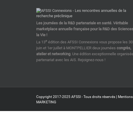
Les journées de la R&D partenariale en santé. Véritable
marketplace annuelle française pour la R&D des Science
la Vie !
e
La 13
édition des AFSSI Connexions vous propose les 30
juin et 1er juillet à MONTPELLIER deux journées
congrès,
atelier et networking
. Une édition exceptionnelle organisé
partenariat avec les AIS. Rejoignez-nous !
Copyright 2017-2025 AFSSI - Tous droits réservés |
Mentions
MARKETING