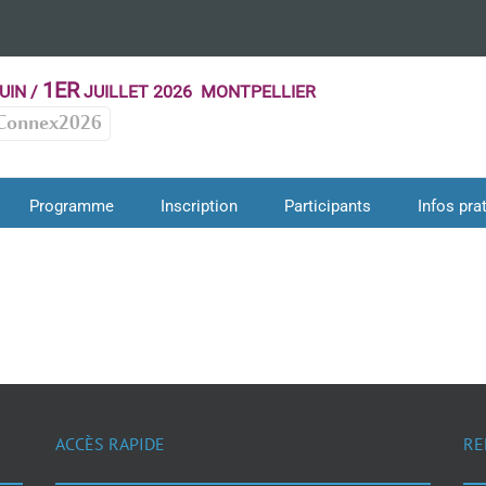
1ER
UIN /
JUILLET 2026 MONTPELLIER
Connex2026
Programme
Inscription
Participants
Infos pra
ACCÈS RAPIDE
RE