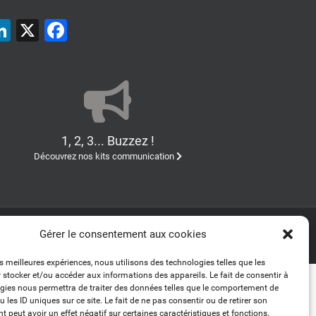
LinkedIn
X
Facebook
1, 2, 3... Buzzez !
Découvrez nos kits communication
Gérer le consentement aux cookies
LinkedIn
es meilleures expériences, nous utilisons des technologies telles que les
 stocker et/ou accéder aux informations des appareils. Le fait de consentir à
gies nous permettra de traiter des données telles que le comportement de
 les ID uniques sur ce site. Le fait de ne pas consentir ou de retirer son
 peut avoir un effet négatif sur certaines caractéristiques et fonctions.