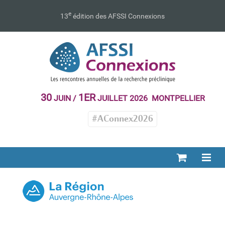
Passer
au
e
13
édition des AFSSI Connexions
contenu
30
1ER
JUIN /
JUILLET 2026 MONTPELLIER
#AConnex2026