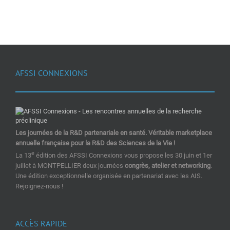
AFSSI CONNEXIONS
Les journées de la R&D partenariale en santé. Véritable marketplace
annuelle française pour la R&D des Sciences de la Vie !
e
La 13
édition des AFSSI Connexions vous propose les 30 juin et 1er
juillet à MONTPELLIER deux journées
congrès, atelier et networking
.
Une édition exceptionnelle organisée en partenariat avec les AIS.
Rejoignez-nous !
ACCÈS RAPIDE