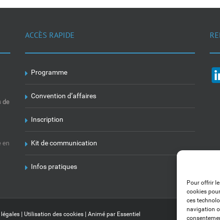
ACCÈS RAPIDE
RE
Programme
Convention d’affaires
s de
Inscription
Kit de communication
e en
Infos pratiques
Pour offrir l
cookies pour
ces technolo
navigation ou
 légales
|
Utilisation des cookies
| Animé par
Essentiel
consentement