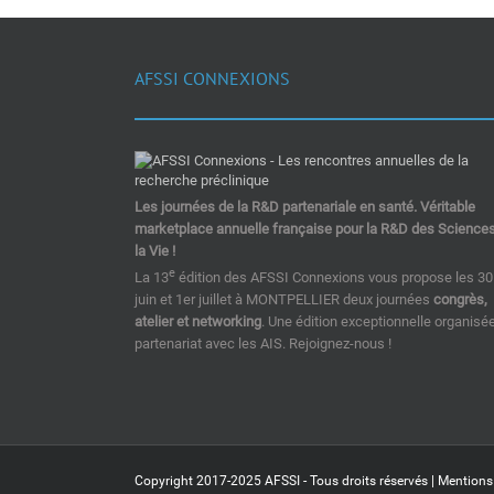
AFSSI CONNEXIONS
Les journées de la R&D partenariale en santé. Véritable
marketplace annuelle française pour la R&D des Science
la Vie !
e
La 13
édition des AFSSI Connexions vous propose les 30
juin et 1er juillet à MONTPELLIER deux journées
congrès,
atelier et networking
. Une édition exceptionnelle organisé
partenariat avec les AIS. Rejoignez-nous !
Copyright 2017-2025 AFSSI - Tous droits réservés |
Mentions