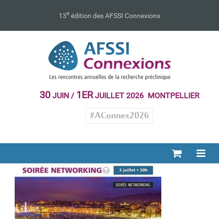
Passer
au
e
13
édition des AFSSI Connexions
contenu
30
1ER
JUIN /
JUILLET 2026 MONTPELLIER
#AConnex2026