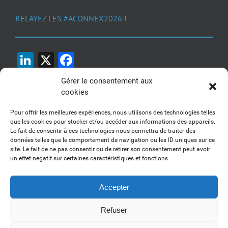
RELAYEZ LES #ACONNEX2026 !
LinkedIn
X
Facebook
Gérer le consentement aux
cookies
Pour offrir les meilleures expériences, nous utilisons des technologies telles
que les cookies pour stocker et/ou accéder aux informations des appareils.
Le fait de consentir à ces technologies nous permettra de traiter des
1, 2, 3... Buzzez !
données telles que le comportement de navigation ou les ID uniques sur ce
site. Le fait de ne pas consentir ou de retirer son consentement peut avoir
Découvrez nos kits communication
un effet négatif sur certaines caractéristiques et fonctions.
Accepter
Refuser
Copyright 2017-2025 AFSSI - Tous droits réservés |
Mentions légales
|
Utilisation des cookies
| Animé par
Essentiel MARKETING