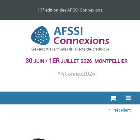
Passer
au
e
13
édition des AFSSI Connexions
contenu
30
1ER
JUIN /
JUILLET 2026 MONTPELLIER
#AConnex2026
Précédent