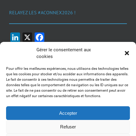
RELAYEZ LES #ACONNEX2026 !
LinkedIn
X
Facebook
Gérer le consentement aux
cookies
Pour offrir les meilleures expériences, nous utilisons des technologies telles
que les cookies pour stocker et/ou accéder aux informations des appareils.
Le fait de consentir à ces technologies nous permettra de traiter des
1, 2, 3... Buzzez !
données telles que le comportement de navigation ou les ID uniques sur ce
site. Le fait de ne pas consentir ou de retirer son consentement peut avoir
Découvrez nos kits communication
un effet négatif sur certaines caractéristiques et fonctions.
Accepter
Refuser
Copyright 2017-2025 AFSSI - Tous droits réservés |
Mentions légales
|
Utilisation des cookies
| Animé par
Essentiel MARKETING