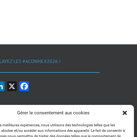
LAYEZ LES #ACONNEX2026 !
LinkedIn
X
Facebook
Gérer le consentement aux cookies
es meilleures expériences, nous utilisons des technologies telles que les
 stocker et/ou accéder aux informations des appareils. Le fait de consentir à
1, 2, 3... Buzzez !
gies nous permettra de traiter des données telles que le comportement de