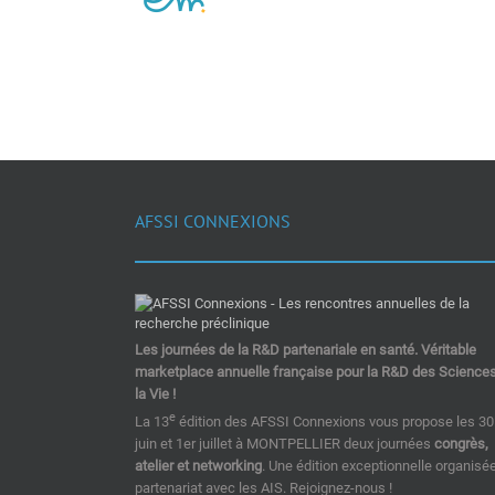
AFSSI CONNEXIONS
Les journées de la R&D partenariale en santé. Véritable
marketplace annuelle française pour la R&D des Science
la Vie !
e
La 13
édition des AFSSI Connexions vous propose les 30
juin et 1er juillet à MONTPELLIER deux journées
congrès,
atelier et networking
. Une édition exceptionnelle organisé
partenariat avec les AIS. Rejoignez-nous !