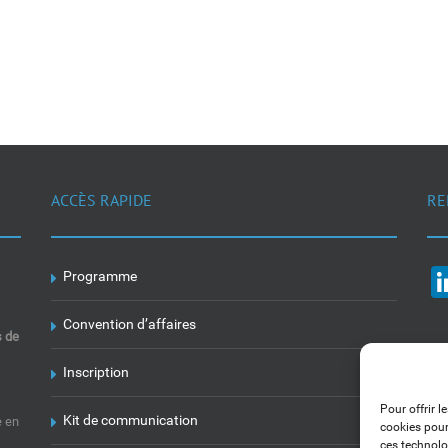
ACCÈS RAPIDE
RE
Programme
Convention d’affaires
s de
Inscription
Pour offrir l
Kit de communication
e en
cookies pour
ces technolo