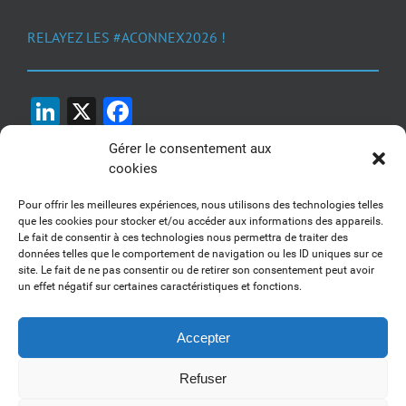
RELAYEZ LES #ACONNEX2026 !
LinkedIn
X
Facebook
Gérer le consentement aux
cookies
Pour offrir les meilleures expériences, nous utilisons des technologies telles
que les cookies pour stocker et/ou accéder aux informations des appareils.
Le fait de consentir à ces technologies nous permettra de traiter des
1, 2, 3... Buzzez !
données telles que le comportement de navigation ou les ID uniques sur ce
site. Le fait de ne pas consentir ou de retirer son consentement peut avoir
Découvrez nos kits communication
un effet négatif sur certaines caractéristiques et fonctions.
Accepter
Refuser
Copyright 2017-2025 AFSSI - Tous droits réservés |
Mentions légales
|
Utilisation des cookies
| Animé par
Essentiel MARKETING