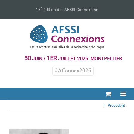
Passer
au
e
13
édition des AFSSI Connexions
contenu
30
1ER
JUIN /
JUILLET 2026 MONTPELLIER
#AConnex2026
Précédent