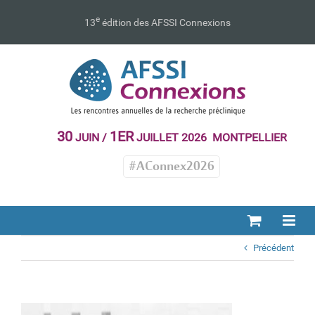
Passer
au
e
13
édition des AFSSI Connexions
contenu
30
1ER
JUIN /
JUILLET 2026 MONTPELLIER
#AConnex2026
Précédent