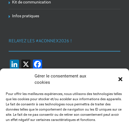
Kit de communication
Infos pratiques
RELAYEZ LES #ACONNEX2026 !
LinkedIn
X
Facebook
Gérer le consentement aux
cookies
Pour offrir les meilleures expériences, nous utilisons des technologies telles
que les cookies pour stocker et/ou accéder aux informations des appareils.
Le fait de consentir à ces technologies nous permettra de traiter des
1, 2, 3... Buzzez !
données telles que le comportement de navigation ou les ID uniques sur ce
site. Le fait de ne pas consentir ou de retirer son consentement peut avoir
Découvrez nos kits communication
un effet négatif sur certaines caractéristiques et fonctions.