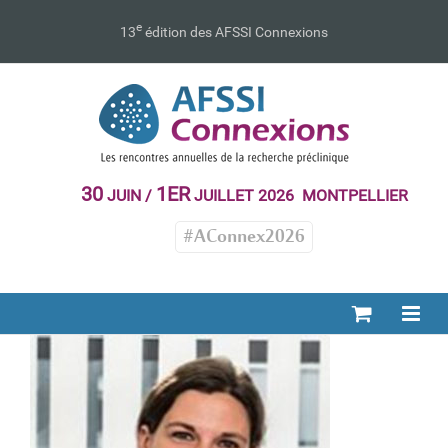
Passer
au
e
13
édition des AFSSI Connexions
contenu
30
1ER
JUIN /
JUILLET 2026 MONTPELLIER
#AConnex2026