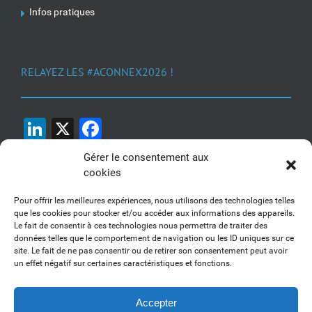
Infos pratiques
RELAYEZ LES #ACONNEX2026 !
LinkedIn
X
Facebook
Gérer le consentement aux
cookies
Pour offrir les meilleures expériences, nous utilisons des technologies telles
que les cookies pour stocker et/ou accéder aux informations des appareils.
Le fait de consentir à ces technologies nous permettra de traiter des
1, 2, 3... Buzzez !
données telles que le comportement de navigation ou les ID uniques sur ce
site. Le fait de ne pas consentir ou de retirer son consentement peut avoir
Découvrez nos kits communication
un effet négatif sur certaines caractéristiques et fonctions.
Accepter