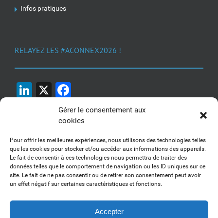
Infos pratiques
RELAYEZ LES #ACONNEX2026 !
LinkedIn
X
Facebook
Gérer le consentement aux
cookies
Pour offrir les meilleures expériences, nous utilisons des technologies telles
que les cookies pour stocker et/ou accéder aux informations des appareils.
Le fait de consentir à ces technologies nous permettra de traiter des
1, 2, 3... Buzzez !
données telles que le comportement de navigation ou les ID uniques sur ce
site. Le fait de ne pas consentir ou de retirer son consentement peut avoir
Découvrez nos kits communication
un effet négatif sur certaines caractéristiques et fonctions.
Accepter