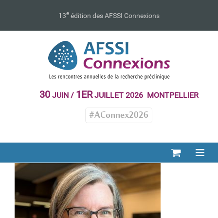
Passer
au
e
13
édition des AFSSI Connexions
contenu
30
1ER
JUIN /
JUILLET 2026 MONTPELLIER
#AConnex2026