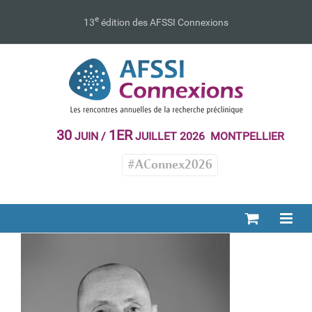
Passer
au
e
13
édition des AFSSI Connexions
contenu
30
1ER
JUIN /
JUILLET 2026 MONTPELLIER
#AConnex2026