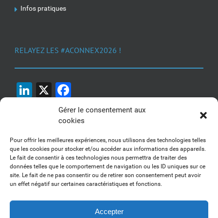
Infos pratiques
RELAYEZ LES #ACONNEX2026 !
LinkedIn
X
Facebook
Gérer le consentement aux
cookies
Pour offrir les meilleures expériences, nous utilisons des technologies telles
que les cookies pour stocker et/ou accéder aux informations des appareils.
Le fait de consentir à ces technologies nous permettra de traiter des
1, 2, 3... Buzzez !
données telles que le comportement de navigation ou les ID uniques sur ce
site. Le fait de ne pas consentir ou de retirer son consentement peut avoir
Découvrez nos kits communication
un effet négatif sur certaines caractéristiques et fonctions.
Accepter