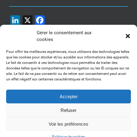
LinkedIn
X
Facebook
Gérer le consentement aux
cookies
Pour offrir les meilleures expériences, nous utilisons des technologies telles
que les cookies pour stocker et/ou accéder aux informations des appareils.
Le fait de consentir à ces technologies nous permettra de traiter des
1, 2, 3... Buzzez !
données telles que le comportement de navigation ou les ID uniques sur ce
site. Le fait de ne pas consentir ou de retirer son consentement peut avoir
Découvrez nos kits communication
un effet négatif sur certaines caractéristiques et fonctions.
Accepter
Refuser
Copyright 2017-2025 AFSSI - Tous droits réservés |
Mentions légales
|
Utilisation des cookies
| Animé par
Essentiel MARKETING
Voir les préférences
LinkedIn
Politique de cookies