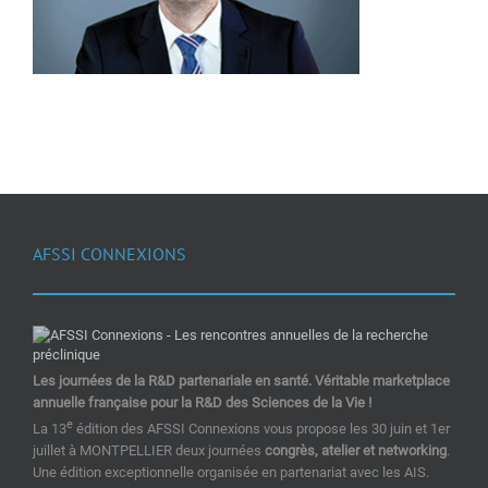
AFSSI CONNEXIONS
Les journées de la R&D partenariale en santé. Véritable marketplace
annuelle française pour la R&D des Sciences de la Vie !
e
La 13
édition des AFSSI Connexions vous propose les 30 juin et 1er
juillet à MONTPELLIER deux journées
congrès, atelier et networking
.
Une édition exceptionnelle organisée en partenariat avec les AIS.