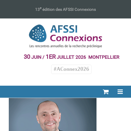
Passer
au
e
13
édition des AFSSI Connexions
contenu
30
1ER
JUIN /
JUILLET 2026 MONTPELLIER
#AConnex2026