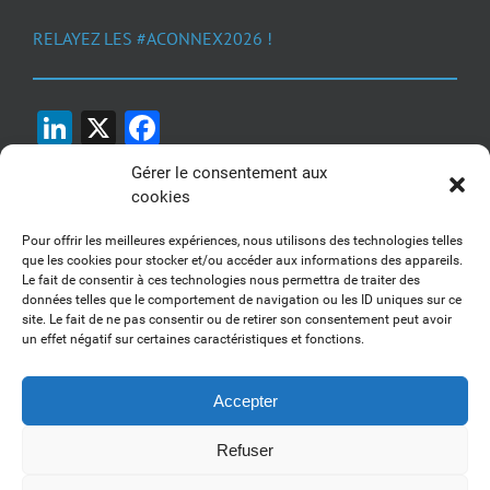
RELAYEZ LES #ACONNEX2026 !
LinkedIn
X
Facebook
Gérer le consentement aux
cookies
Pour offrir les meilleures expériences, nous utilisons des technologies telles
que les cookies pour stocker et/ou accéder aux informations des appareils.
Le fait de consentir à ces technologies nous permettra de traiter des
1, 2, 3... Buzzez !
données telles que le comportement de navigation ou les ID uniques sur ce
site. Le fait de ne pas consentir ou de retirer son consentement peut avoir
Découvrez nos kits communication
un effet négatif sur certaines caractéristiques et fonctions.
Accepter
Refuser
Copyright 2017-2025 AFSSI - Tous droits réservés |
Mentions légales
|
Utilisation des cookies
| Animé par
Essentiel MARKETING