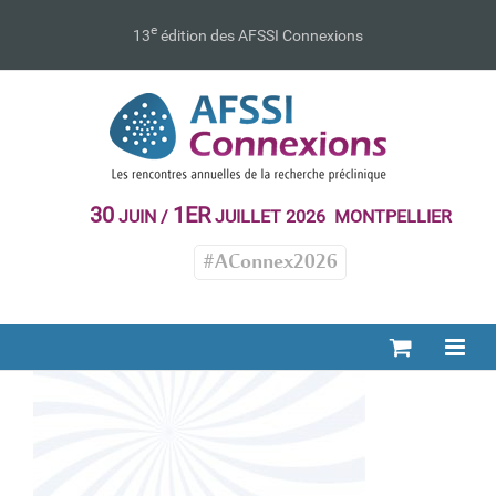
Passer
au
e
13
édition des AFSSI Connexions
contenu
30
1ER
JUIN /
JUILLET 2026 MONTPELLIER
#AConnex2026