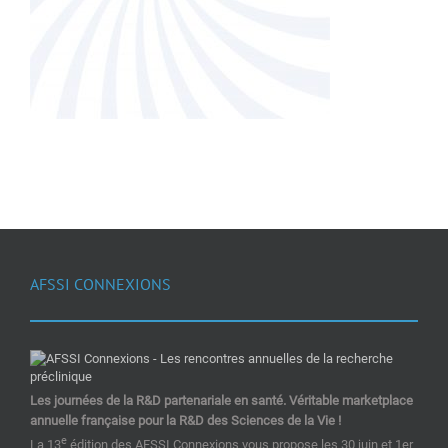
AFSSI CONNEXIONS
Les journées de la R&D partenariale en santé. Véritable marketplace
annuelle française pour la R&D des Sciences de la Vie !
e
La 13
édition des AFSSI Connexions vous propose les 30 juin et 1er