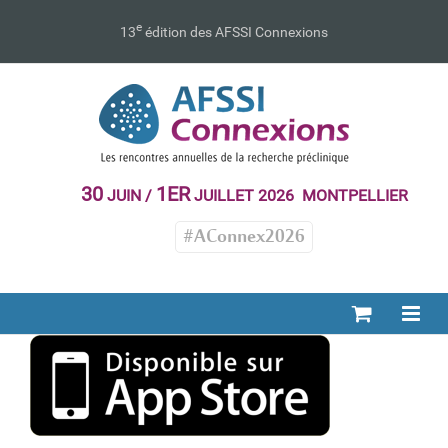
Passer
au
e
13
édition des AFSSI Connexions
contenu
30
1ER
JUIN /
JUILLET 2026 MONTPELLIER
#AConnex2026