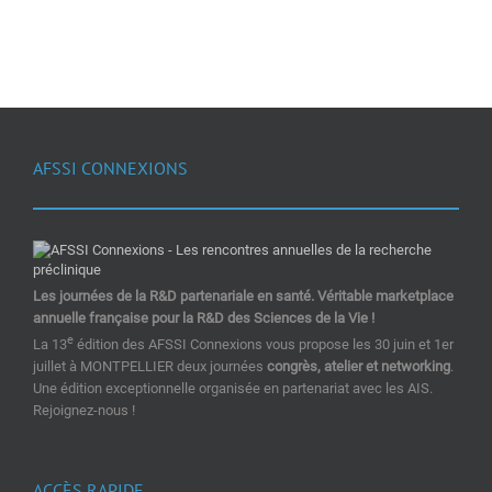
AFSSI CONNEXIONS
Les journées de la R&D partenariale en santé. Véritable marketplace
annuelle française pour la R&D des Sciences de la Vie !
e
La 13
édition des AFSSI Connexions vous propose les 30 juin et 1er
juillet à MONTPELLIER deux journées
congrès, atelier et networking
.
Une édition exceptionnelle organisée en partenariat avec les AIS.
Rejoignez-nous !
ACCÈS RAPIDE