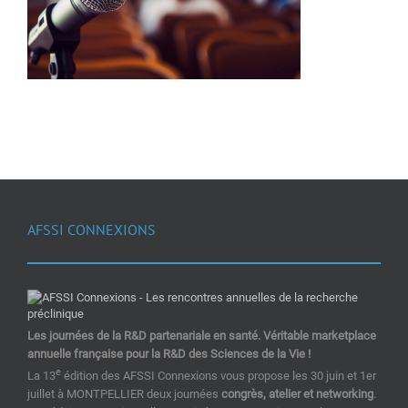
AFSSI CONNEXIONS
Les journées de la R&D partenariale en santé. Véritable marketplace
annuelle française pour la R&D des Sciences de la Vie !
e
La 13
édition des AFSSI Connexions vous propose les 30 juin et 1er
juillet à MONTPELLIER deux journées
congrès, atelier et networking
.