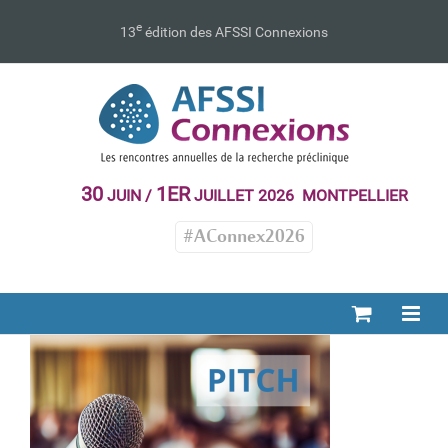
Passer
au
e
13
édition des AFSSI Connexions
contenu
30
1ER
JUIN /
JUILLET 2026 MONTPELLIER
#AConnex2026