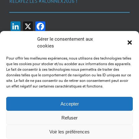
RELAYEZ LES #ACONNEX2026 !
LinkedIn
X
Facebook
Gérer le consentement aux
cookies
Pour offrir les meilleures expériences, nous utilisons des technologies telles
que les cookies pour stocker et/ou accéder aux informations des appareils.
Le fait de consentir à ces technologies nous permettra de traiter des
1, 2, 3... Buzzez !
données telles que le comportement de navigation ou les ID uniques sur ce
site. Le fait de ne pas consentir ou de retirer son consentement peut avoir
Découvrez nos kits communication
un effet négatif sur certaines caractéristiques et fonctions.
Accepter
Refuser
Copyright 2017-2025 AFSSI - Tous droits réservés |
Mentions légales
|
Utilisation des cookies
| Animé par
Essentiel MARKETING
Voir les préférences