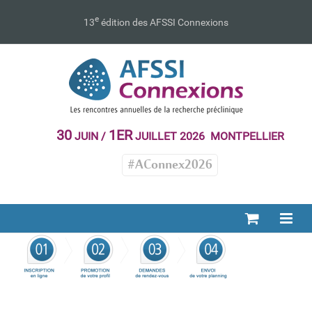
Passer
au
e
13
édition des AFSSI Connexions
contenu
30
1ER
JUIN /
JUILLET 2026 MONTPELLIER
#AConnex2026