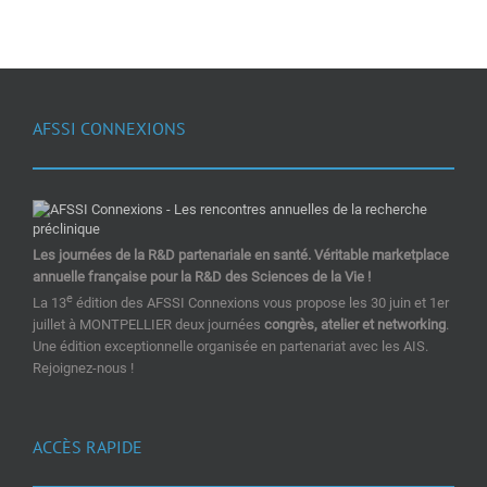
AFSSI CONNEXIONS
Les journées de la R&D partenariale en santé. Véritable marketplace
annuelle française pour la R&D des Sciences de la Vie !
e
La 13
édition des AFSSI Connexions vous propose les 30 juin et 1er
juillet à MONTPELLIER deux journées
congrès, atelier et networking
.
Une édition exceptionnelle organisée en partenariat avec les AIS.
Rejoignez-nous !
ACCÈS RAPIDE