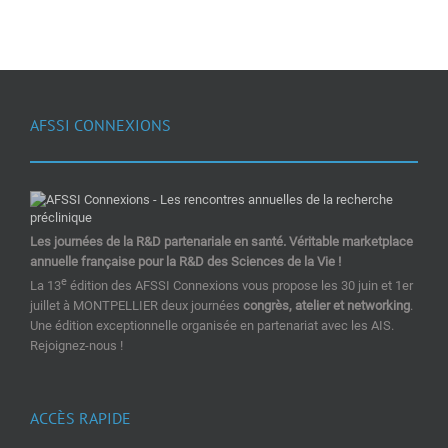
AFSSI CONNEXIONS
Les journées de la R&D partenariale en santé. Véritable marketplace
annuelle française pour la R&D des Sciences de la Vie !
e
La 13
édition des AFSSI Connexions vous propose les 30 juin et 1er
juillet à MONTPELLIER deux journées
congrès, atelier et networking
.
Une édition exceptionnelle organisée en partenariat avec les AIS.
Rejoignez-nous !
ACCÈS RAPIDE