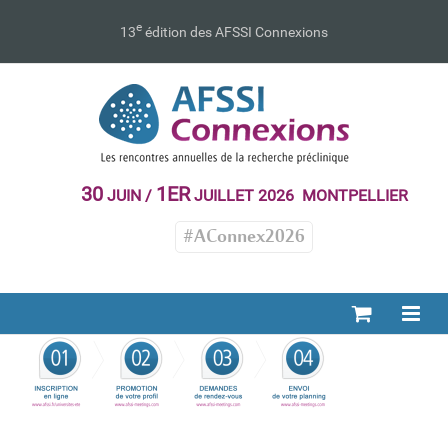
Passer
au
e
13
édition des AFSSI Connexions
contenu
30
1ER
JUIN /
JUILLET 2026 MONTPELLIER
#AConnex2026