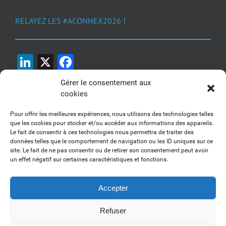
RELAYEZ LES #ACONNEX2026 !
LinkedIn
X
Facebook
Gérer le consentement aux
cookies
Pour offrir les meilleures expériences, nous utilisons des technologies telles
que les cookies pour stocker et/ou accéder aux informations des appareils.
Le fait de consentir à ces technologies nous permettra de traiter des
1, 2, 3... Buzzez !
données telles que le comportement de navigation ou les ID uniques sur ce
site. Le fait de ne pas consentir ou de retirer son consentement peut avoir
Découvrez nos kits communication
un effet négatif sur certaines caractéristiques et fonctions.
Accepter
Refuser
Copyright 2017-2025 AFSSI - Tous droits réservés |
Mentions légales
|
Utilisation des cookies
| Animé par
Essentiel MARKETING