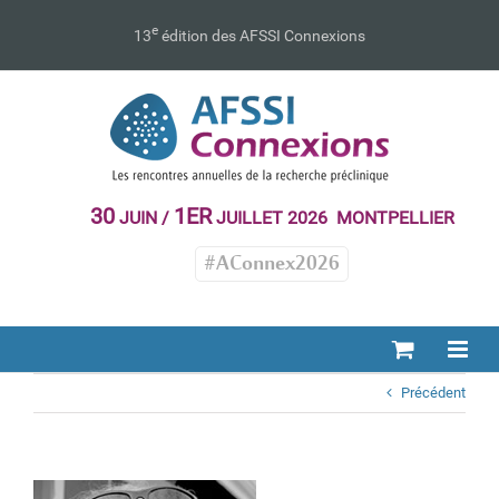
Passer
au
e
13
édition des AFSSI Connexions
contenu
30
1ER
JUIN /
JUILLET 2026 MONTPELLIER
#AConnex2026
Précédent